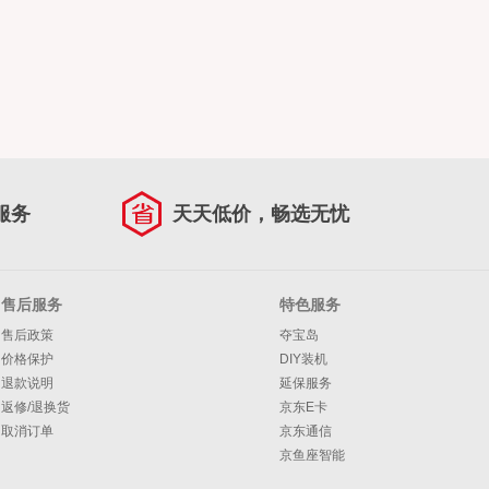
服务
天天低价，畅选无忧
售后服务
特色服务
售后政策
夺宝岛
价格保护
DIY装机
退款说明
延保服务
返修/退换货
京东E卡
取消订单
京东通信
京鱼座智能