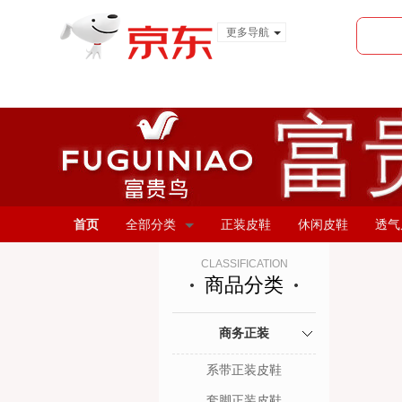
更多导航
服装城
食品
金融
首页
全部分类
正装皮鞋
休闲皮鞋
透气
CLASSIFICATION
商品分类
商务正装
系带正装皮鞋
套脚正装皮鞋