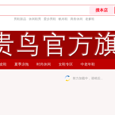
男鞋新品
休闲鞋男
爱步男鞋
帆布鞋
商务休闲
老爹鞋
皮鞋
夏季凉拖
时尚休闲
女鞋专区
中老年鞋
努力加载中，请稍后...