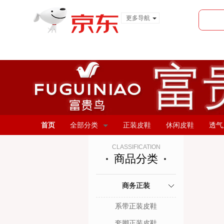
更多导航
服装城
食品
金融
首页
全部分类
正装皮鞋
休闲皮鞋
透气
CLASSIFICATION
商品分类
商务正装
系带正装皮鞋
套脚正装皮鞋