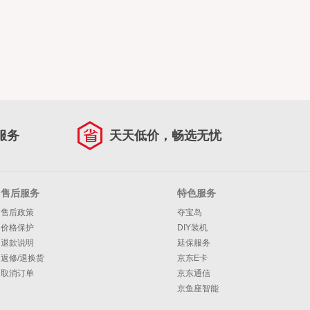
服务
天天低价，畅选无忧
售后服务
特色服务
售后政策
夺宝岛
价格保护
DIY装机
退款说明
延保服务
返修/退换货
京东E卡
取消订单
京东通信
京鱼座智能