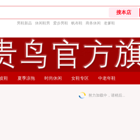
男鞋新品
休闲鞋男
爱步男鞋
帆布鞋
商务休闲
老爹鞋
皮鞋
夏季凉拖
时尚休闲
女鞋专区
中老年鞋
努力加载中，请稍后...